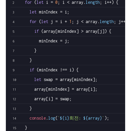
for
 (
let
 i = 
0
; i < array.
length
; i++) {
let
 minIndex = i;
for
 (
let
 j = i + 
1
; j < array.
length
; j++) 
if
 (array[minIndex] > array[j]) {
        minIndex = j;
      }
    }
if
 (minIndex !== i) {
let
 swap = array[minIndex];
      array[minIndex] = array[i];
      array[i] = swap;
    }
console
.
log
(
`
${i}
회전: 
${array}
`
);
  }