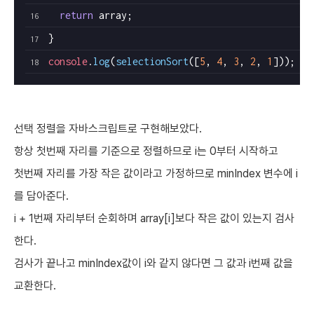
return
 array;
}
console
.
log
(
selectionSort
([
5
, 
4
, 
3
, 
2
, 
1
]));
선택 정렬을 자바스크립트로 구현해보았다.
항상 첫번째 자리를 기준으로 정렬하므로 i는 0부터 시작하고
첫번째 자리를 가장 작은 값이라고 가정하므로 minIndex 변수에 i
를 담아준다.
i + 1번째 자리부터 순회하며 array[i]보다 작은 값이 있는지 검사
한다.
검사가 끝나고 minIndex값이 i와 같지 않다면 그 값과 i번째 값을
교환한다.