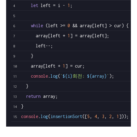
let
 left = i - 
1
;
while
 (left >= 
0
 && array[left] > cur) {
      array[left + 
1
] = array[left];
      left--;
    }
    array[left + 
1
] = cur;
console
.
log
(
`
${i}
회전: 
${array}
`
);
  }
return
 array;
}
console
.
log
(
insertionSort
([
5
, 
4
, 
3
, 
2
, 
1
]));