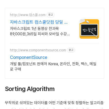
http://www.컴스쿨.com
광고
자바스크립트 컴스쿨닷컴 당일 신
청&결제시 기프티콘!
자바스크립트 1년 동영상 전과목
89,000원,365일 피씨와 모바일 수강
가능.
http://www.componentsource.com
광고
ComponentSource
개발 툴/컴포넌트 판매처 Korea, 온라인, 전화, 팩스, 메일
로 구매
Sorting Algorithm
무작위로 섞여있는 데이터를 어떤 기준에 맞춰 정렬하는 알고리즘