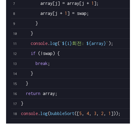
        array[j] = array[j + 
1
];
        array[j + 
1
] = swap;
      }
    }
console
.
log
(
`
${i}
회전: 
${array}
`
);
if
 (!swap) {
break
;
    }
  }
return
 array;
}
console
.
log
(
bubbleSort
([
5
, 
4
, 
3
, 
2
, 
1
]));