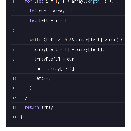
for
 (
let
 i = 
1
; i < array.
length
; i++) {
let
 cur = array[i];
let
 left = i - 
1
;
while
 (left >= 
0
 && array[left] > cur) {
      array[left + 
1
] = array[left];
      array[left] = cur;
      cur = array[left];
      left--;
    }
  }
return
 array;
}