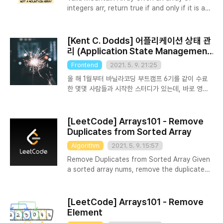
instead. Example 3: Example 3:..
integers arr, return true if and only if it is a
valid mountain array. Recall that arr is a
mountain array if and only if: arr.length >= 3
There exists some i with 0 arr[i + 1] > ... >
[Kent C. Dodds] 어플리케이션 상태 관
arr[arr.length - 1] Example 1: Input: arr = [2,1]
리 (Application State Management
Output: false Example 2: Input: arr = [..
with React 한글 번역)
Frontend
2021. 5. 9. 21:25
올 해 1월부터 바닐라코딩 부트캠프 6기를 같이 수료
한 몇몇 사람들과 시작한 스터디가 있는데, 바로 영어
로 된 개발 블로그 글을 번역하고 스터디 멤버들과 함
께 공유하는 스터디이다. 이런 스터디를 구상한 이유는
이리 저리 돌아다니면서 요즘 핫하다는 블로그 글을 수
[LeetCode] Arrays101 - Remove
집은 많이 하는데 정작 잘 읽지는 않아서이다. 좋은 글
Duplicates from Sorted Array
을 꾸준히 많이 읽는 것은 정말 개발자에게 특히 중요
Algorithm
2021. 5. 9. 15:57
한 일이지만 혼자서 하면 작심 삼일이 되고 잘 안하게
되기 마련이다. 그래서 시작한 스터디인데 생각보다 많
Remove Duplicates from Sorted Array Given
은 글들을 읽게 되어 만족도가 높다. 현재까지 번역해
a sorted array nums, remove the duplicates
서 노션에 정리한 글이 7개 정도 된다. 물론 1월 중순
in-place such that each element appears
부터 시작한 것 치고 많지 않아보일 수도 있지만 어쨌
only once and returns the new length. Do
든 중요한건 꾸준히 계속 하고 있다는 것이니까! 오늘
not allocate extra space for another array,
[LeetCode] Arrays101 - Remove
은 번역한 글들 중에서 정말 ..
you must do this by modifying the input
Element
array in-place with O(1) extra memory.