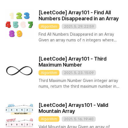
는 등의 문제가 있었다. Ajax의 등장 그러다 1999년에
Redux Saga의 Generator 함수에 대한 간단한
자바스크립트를 통해서 서버와 브라우저가 비동기로
unit 테스트들을 작성하였는데 방법은 매우 간단했다.
[LeetCode] Array101 - Find All
데이터를 주고 받을 수 있는 Ajax..
Saga Generator 함수들을 실행했을 때 어떤 이펙트
Numbers Disappeared in an Array
들이 순차적으로 실행되는지 각 단계 별로 mocking
Algorithm
2021. 5. 29. 22:59
하여 테스트하는 방식이다. 그 때 내가 작성했던 테스
트 코드 한 대목을 가져와봤다. describe('1.
Find All Numbers Disappeared in an Array
success scenario', () => { let gen: any;
Given an array nums of n integers where
beforeAll(() => { gen = fetchAllSaga(); });
nums[i] is in the range [1, n], return an array
it('yield user and example API call..
of all the integers in the range [1, n] that do
not appear in nums. Example 1: Input: nums =
[LeetCode] Array101 - Third
[4,3,2,7,8,2,3,1] Output: [5,6] Example 2:
Maximum Number
Example 2: Input: nums = [1,1] Output: [2]
Algorithm
2021. 5. 23. 15:09
Constraints: n == nums.length 1 [1, , , 4, ] -
그리고 숫자가 들어있는 칸만 남겨둔다 => [1, 4] 이
Third Maximum Number Given integer array
렇게 풀면 총 3번 ..
nums, return the third maximum number in
this array. If the third maximum does not
exist, return the maximum number. Example
1: Input: nums = [3,2,1] Output: 1
[LeetCode] Arrays101 - Valid
Explanation: The third maximum is 1. Example
Mountain Array
2: Example 2: Input: nums = [1,2] Output: 2
Algorithm
2021. 5. 16. 19:40
Explanation: The third maximum does not
exist, so the maximum (2) is returned
Valid Mountain Array Given an array of