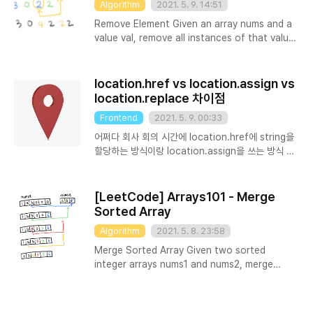
Algorithm
2021. 5. 9. 14:51
Clarification: Confused why the returned
value is an integer but your answer is an
Remove Element Given an array nums and a
array? Note that the input..
value val, remove all instances of that value
in-place and return the new length. Do not
allocate extra space for another array, you
must do this by modifying the input array in-
location.href vs location.assign vs
place with O(1) extra memory. The order of
location.replace 차이점
elements can be changed. It doesn't matter
Frontend
2021. 5. 9. 00:33
what you leave beyond the new length.
Clarification: Confused why the returned
어쩌다 회사 회의 시간에 location.href에 string을
value is an in..
할당하는 방식이랑 location.assign을 쓰는 방식 중
에 어떤거를 쓰는 것이 더 좋을까에 관한 얘기가 나왔
는데 순간 2개의 차이점이 뭔지 헷갈려서 찾아본 내용
을 간단히 정리해보았다. window.location read-
[LeetCode] Arrays101 - Merge
only 속성을 가진 window.location 은 document
Sorted Array
의 현재 location 정보를 담은 Location 객체를 리
Algorithm
2021. 5. 8. 23:58
턴해준다. window.location은 read-only
Location 객체임에도 불구하고 DOMString을 할당
Merge Sorted Array Given two sorted
할 수 있다. 이 말인즉슨 대부분의 경우 location이
integer arrays nums1 and nums2, merge
마치 string인 것처럼 사용할 수 있다는 뜻이다. // 아
nums2 into nums1 as one sorted array. The
래 2개는 완전히 같다. location = 'ht..
number of elements initialized in nums1 and
nums2 are m and n respectively. You may