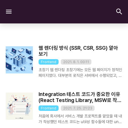
검
메뉴
웹 렌더링 방식 (SSR, CSR, SSG) 알아
보기
Frontend
2021. 8. 1. 00:11
초창기 웹 렌더링 초창기에는 모든 웹 페이지가 정적인
페이지였다. 대부분의 로직은 서버에서 수행되었고, 브
라우저는 서버로부터 전달받은 정적인 HTML과 CSS
를 단순히 렌더링하는 방식으로 동작했다. 즉, 우리가
웹 사이트에 접속하면 브라우저는 서버에 간단한
Integration 테스트 코드가 중요한 이유
HTTP 요청을 전송하고, 서버로부터 전달 받은
(React Testing Library, MSW로 작성
HTML을 렌더링하는 방식인 것이다. 화면에 어떠한
해보기)
Frontend
2021. 7. 25. 21:23
변화를 주려고 화면을 전환하면 그 때마다 서버로부터
새로운 HTML을 전송 받아서 다시 렌더링해야 했다.
처음에 회사에서 서비스 개발 프로젝트를 맡았을 때 내
당연히 매 번 처음부터 새로 렌더링하기 때문에 성능적
가 작성했던 테스트 코드는 util성 함수들에 대한 unit
인 문제도 많았고 화면이 전환될 때마다 화면이 깜박이
테스트 코드가 전부였다. 거기에 조금 더 덧붙여서